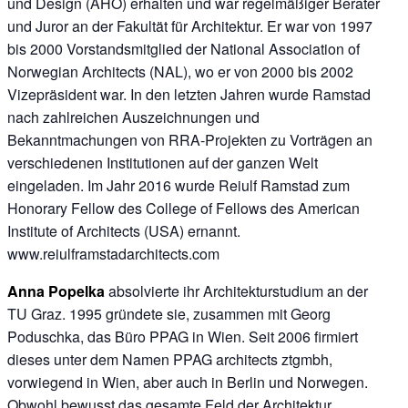
und Design (AHO) erhalten und war regelmäßiger Berater
und Juror an der Fakultät für Architektur. Er war von 1997
bis 2000 Vorstandsmitglied der National Association of
Norwegian Architects (NAL), wo er von 2000 bis 2002
Vizepräsident war. In den letzten Jahren wurde Ramstad
nach zahlreichen Auszeichnungen und
Bekanntmachungen von RRA-Projekten zu Vorträgen an
verschiedenen Institutionen auf der ganzen Welt
eingeladen. Im Jahr 2016 wurde Reiulf Ramstad zum
Honorary Fellow des College of Fellows des American
Institute of Architects (USA) ernannt.
www.reiulframstadarchitects.com
Anna Popelka
absolvierte ihr Architekturstudium an der
TU Graz. 1995 gründete sie, zusammen mit Georg
Poduschka, das Büro PPAG in Wien. Seit 2006 firmiert
dieses unter dem Namen PPAG architects ztgmbh,
vorwiegend in Wien, aber auch in Berlin und Norwegen.
Obwohl bewusst das gesamte Feld der Architektur