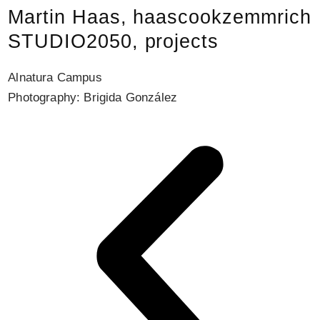
Martin Haas, haascookzemmrich
STUDIO2050, projects
Alnatura Campus
B
Photography: Brigida González
P